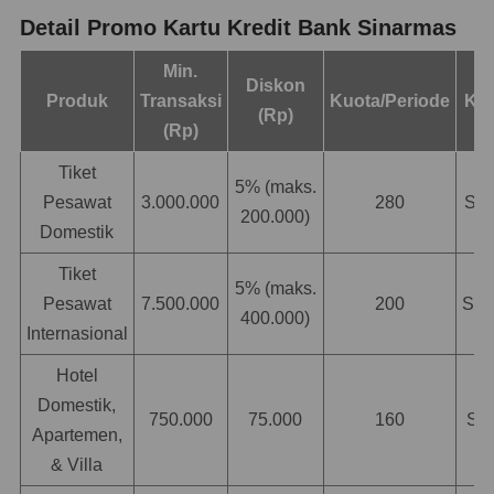
Detail Promo Kartu Kredit Bank Sinarmas
Min.
Diskon
Produk
Transaksi
Kuota/Periode
Ko
(Rp)
(Rp)
Tiket
5% (maks.
Pesawat
3.000.000
280
SI
200.000)
Domestik
Tiket
5% (maks.
Pesawat
7.500.000
200
SIM
400.000)
Internasional
Hotel
Domestik,
750.000
75.000
160
SI
Apartemen,
& Villa