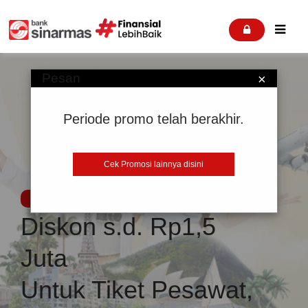


Pesan
×
Periode promo telah berakhir.
Cek Promosi lainnya disini
Promosi
Diskon s.d. Rp1,5
Juta
Untuk Tiket Pesawat,