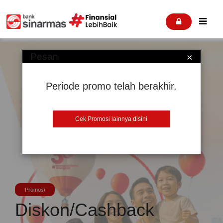


Pesan
×
Periode promo telah berakhir.
Cek Promosi lainnya disini
Promosi
Diskon/Cashback