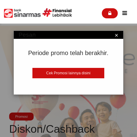


Pesan
×
Periode promo telah berakhir.
Cek Promosi lainnya disini
Promosi
Diskon/Cashback