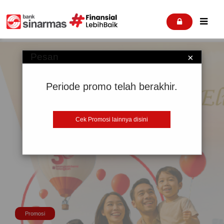


Pesan
×
Periode promo telah berakhir.
Cek Promosi lainnya disini
Promosi