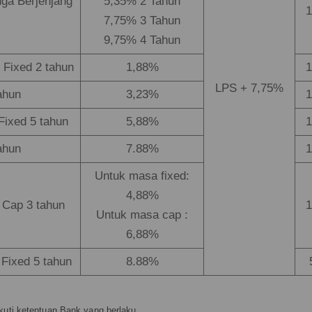
ga Berjenjang
5,35% 2 Tahun
1
7,75% 3 Tahun
9,75% 4 Tahun
 Fixed 2 tahun
1,88%
1
LPS + 7,75%
ahun
3,23%
1
Fixed 5 tahun
5,88%
1
ahun
7.88%
1
Untuk masa fixed:
4,88%
 Cap 3 tahun
1
Untuk masa cap :
6,88%
Fixed 5 tahun
8.88%
ikuti ketentuan Bank yang berlaku