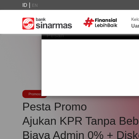
|
ID
EN
Kel
Ua
Pesan
Promosi
Pesta Promo
Ajukan KPR Tanpa Be
Biaya Admin 0% + Disk