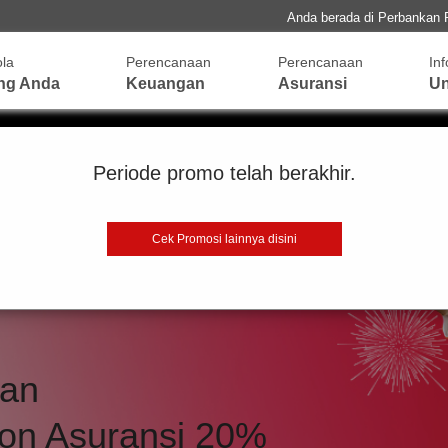
Anda berada di Perbankan 
ola
Perencanaan
Perencanaan
In
ng Anda
Keuangan
Asuransi
Un
Periode promo telah berakhir.
Cek Promosi lainnya disini
ban
on Asuransi 20%