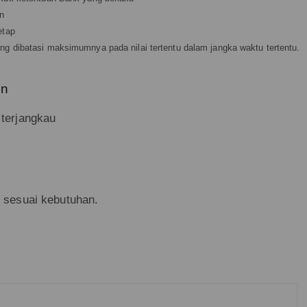
un
etap
ang dibatasi maksimumnya pada nilai tertentu dalam jangka waktu tertentu.
un
terjangkau
 sesuai kebutuhan.