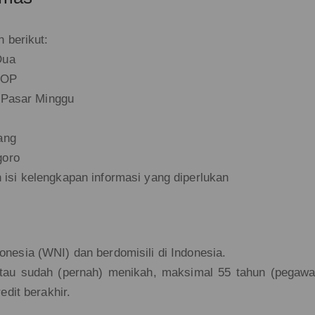
 berikut:
Dua
GOP
 Pasar Minggu
ang
goro
isi kelengkapan informasi yang diperlukan
nesia (WNI) dan berdomisili di Indonesia.
atau sudah (pernah) menikah, maksimal 55 tahun (pegawa
edit berakhir.