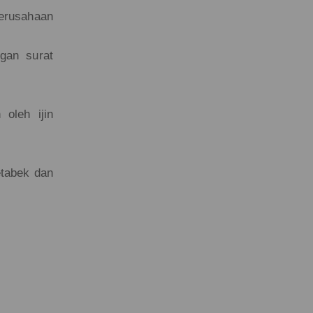
perusahaan
gan surat
 oleh ijin
etabek dan