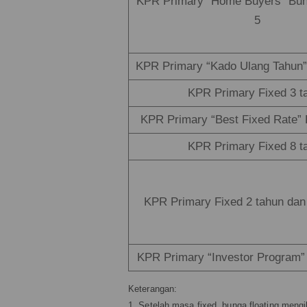
KPR Primary “Home Buyers” Bun
5
KPR Primary “Kado Ulang Tahun”
KPR Primary Fixed 3 t
KPR Primary “Best Fixed Rate” 
KPR Primary Fixed 8 t
KPR Primary Fixed 2 tahun dan
KPR Primary “Investor Program” 
Keterangan:
1. Setelah masa fixed, bunga floating meng