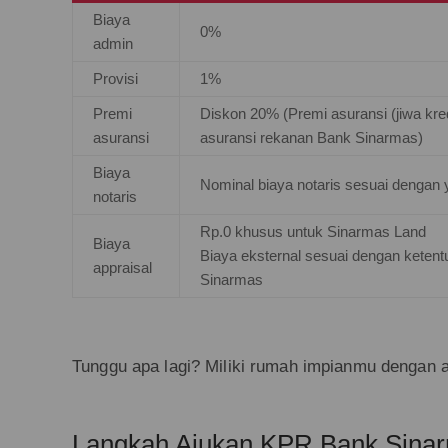
Biaya
0%
admin
Provisi
1%
Premi
Diskon 20% (Premi asuransi (jiwa kred
asuransi
asuransi rekanan Bank Sinarmas)
Biaya
Nominal biaya notaris sesuai dengan 
notaris
Rp.0 khusus untuk Sinarmas Land
Biaya
Biaya eksternal sesuai dengan ketent
appraisal
Sinarmas
Tunggu apa lagi? Miliki rumah impianmu dengan 
Langkah Ajukan KPR Bank Sina