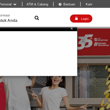
|
|
|
Personal
ATM & Cabang
Bantuan
Karir


formasi


Login
tuk Anda
×