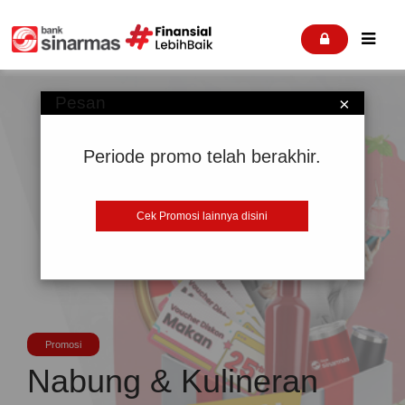


Pesan
×
Periode promo telah berakhir.
Cek Promosi lainnya disini
Promosi
Nabung & Kulineran