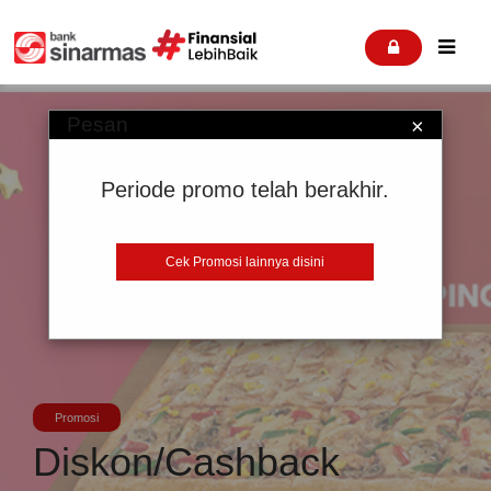


Pesan
×
Periode promo telah berakhir.
Cek Promosi lainnya disini
Promosi
Diskon/Cashback