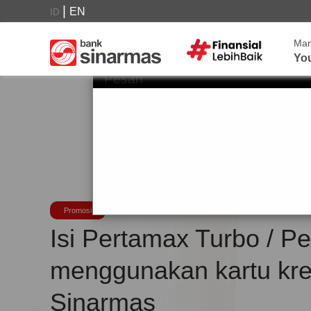
|
EN
ID
Ma
Yo
Pesan
Promosi
Isi Pertamax Turbo / P
menggunakan kartu kre
Sinarmas