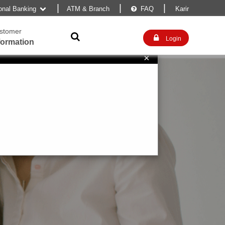
|
|
|
sonal Banking
ATM & Branch
FAQ
Karir


stomer


Login
formation
×