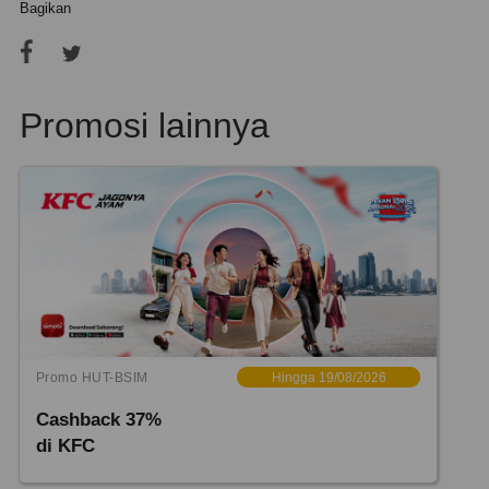
Bagikan
Promosi lainnya
Promo HUT-BSIM
Hingga 19/08/2026
Cashback 37%
di KFC