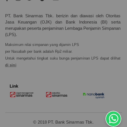
PT. Bank Sinarmas Tbk. berizin dan diawasi oleh Otoritas
Jasa Keuangan (OJK) dan Bank Indonesia (BI) serta
merupakan peserta penjaminan Lembaga Penjamin Simpanan
(LPS).
Maksimum nilai simpanan yang dijamin LPS
per Nasabah per bank adalah Rp2 miliar.
Untuk mengetahui tingkat suku bunga penjaminan LPS dapat dilihat
di sini
Link
© 2018 PT. Bank Sinarmas Tbk.