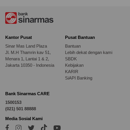
Kantor Pusat
Pusat Bantuan
Sinar Mas Land Plaza
Bantuan
Jl. M.H Thamrin kav 51,
Lebih dekat dengan kami
Menara 1, Lantai 1 & 2,
SBDK
Jakarta 10350 - Indonesia
Kebijakan
KARIR
SiAPI Banking
Bank Sinarmas CARE
1500153
(021) 501 88888
Media Sosial Kami