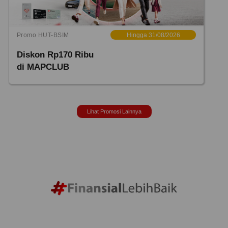
Promo HUT-BSIM
Hingga 31/08/2026
Diskon Rp170 Ribu
di MAPCLUB
Lihat Promosi Lainnya