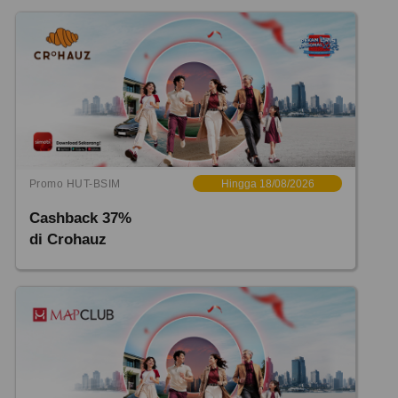
Promo HUT-BSIM
Hingga 18/08/2026
Cashback 37%
di Crohauz