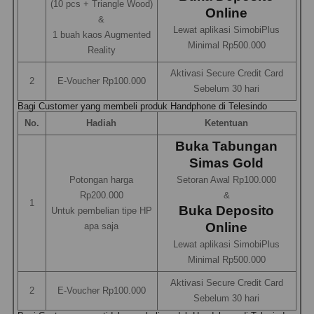
(10 pcs + Triangle Wood)
Online
&
Lewat aplikasi SimobiPlus
1 buah kaos Augmented
Minimal Rp500.000
Reality
Aktivasi Secure Credit Card
2
E-Voucher Rp100.000
Sebelum 30 hari
Bagi Customer yang membeli produk Handphone di Telesindo
No.
Hadiah
Ketentuan
Buka Tabungan
Simas Gold
Potongan harga
Setoran Awal Rp100.000
Rp200.000
&
1
Buka Deposito
Untuk pembelian tipe HP
Online
apa saja
Lewat aplikasi SimobiPlus
Minimal Rp500.000
Aktivasi Secure Credit Card
2
E-Voucher Rp100.000
Sebelum 30 hari