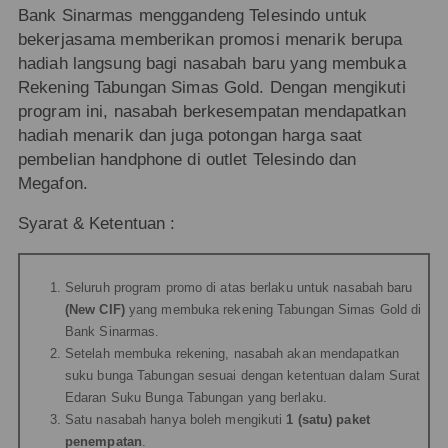
Bank Sinarmas menggandeng Telesindo untuk
bekerjasama memberikan promosi menarik berupa
hadiah langsung bagi nasabah baru yang membuka
Rekening Tabungan Simas Gold. Dengan mengikuti
program ini, nasabah berkesempatan mendapatkan
hadiah menarik dan juga potongan harga saat
pembelian handphone di outlet Telesindo dan
Megafon.
Syarat & Ketentuan :
Seluruh program promo di atas berlaku untuk nasabah baru
(New CIF)
yang membuka rekening Tabungan Simas Gold di
Bank Sinarmas.
Setelah membuka rekening, nasabah akan mendapatkan
suku bunga Tabungan sesuai dengan ketentuan dalam Surat
Edaran Suku Bunga Tabungan yang berlaku.
Satu nasabah hanya boleh mengikuti
1 (satu) paket
penempatan
.