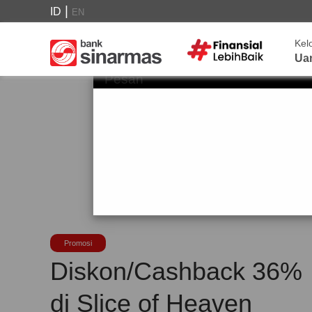
|
ID
EN
Kel
Ua
Pesan
Promosi
Diskon/Cashback 36%
di Slice of Heaven