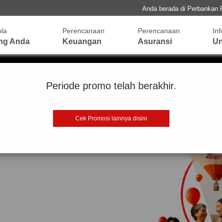
Anda berada di Perbankan 
ola
Perencanaan
Perencanaan
In
ng Anda
Keuangan
Asuransi
Un
Periode promo telah berakhir.
Cek Promosi lainnya disini