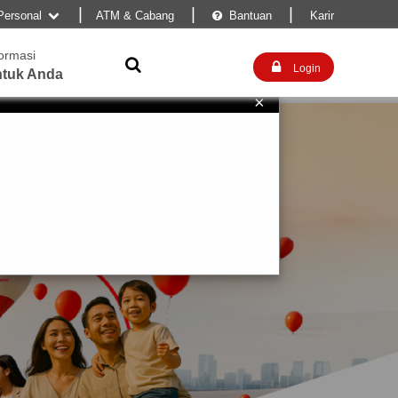
|
|
|
Personal
ATM & Cabang
Bantuan
Karir


formasi


Login
tuk Anda
×