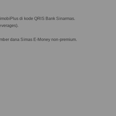
imobiPlus di kode QRIS Bank Sinarmas.
everages).
sumber dana Simas E-Money non-premium.
.