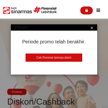


Pesan
×
Periode promo telah berakhir.
Cek Promosi lainnya disini
Promosi
Diskon/Cashback