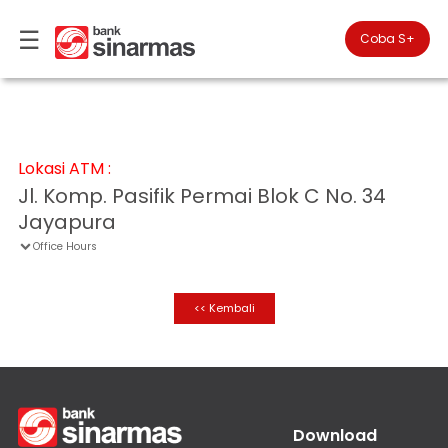
☰
×
Coba S+

#FinansialLebihBaik
Cari
Lokasi
▾
Lokasi ATM :
Kantor
Anda
▾
Jl. Komp. Pasifik Permai Blok C No. 34
berada
Cabang
di
Jayapura
Perbankan
Personal
Office Hours

Perbankan
Prioritas
Coba
SimobiPlus
<< Kembali
Perbankan
Bisnis
ID
|
Teman
KPR
EN
Layanan
Download