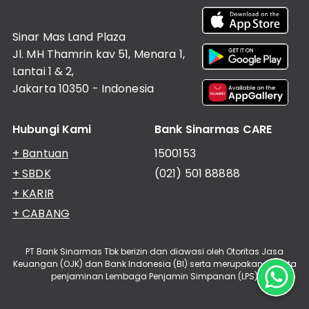
Informasi
Nasabah
Sinar Mas Land Plaza
Hubungan
Investor
Jl. MH Thamrin kav 51, Menara 1,
Lantai 1 & 2,
Karir
Jakarta 10350 - Indonesia
Kantor
Hubungi Kami
Bank Sinarmas CARE
+ Bantuan
1500153
+ SBDK
(021) 501 88888
+ KARIR
+ CABANG
PT Bank Sinarmas Tbk berizin dan diawasi oleh Otoritas Jasa
Keuangan (OJK) dan Bank Indonesia (BI) serta merupakan peserta
penjaminan Lembaga Penjamin Simpanan (LPS)