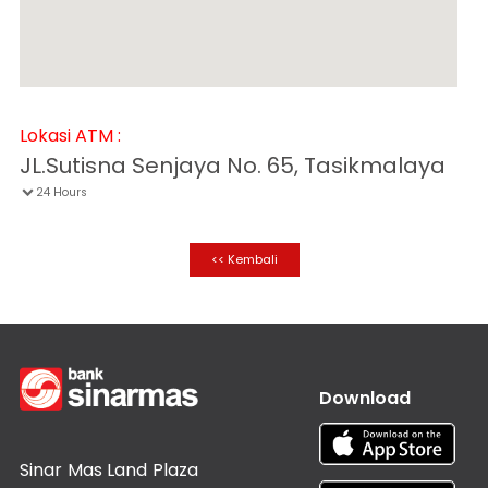
Informasi
Nasabah
Hubungan
Investor
Karir
Lokasi ATM :
Kantor
JL.Sutisna Senjaya No. 65, Tasikmalaya
24 Hours

<< Kembali
Download
Sinar Mas Land Plaza