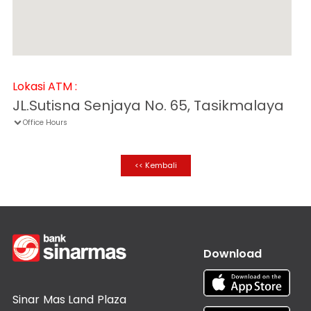
Informasi
Nasabah
Hubungan
Investor
Karir
Lokasi ATM :
Kantor
JL.Sutisna Senjaya No. 65, Tasikmalaya
Office Hours

<< Kembali
Download
Sinar Mas Land Plaza