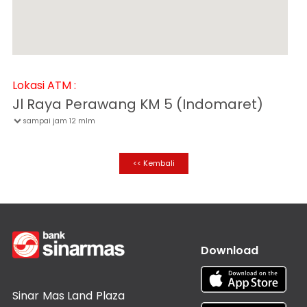
Informasi
Nasabah
Hubungan
Investor
Karir
Lokasi ATM :
Kantor
Jl Raya Perawang KM 5 (Indomaret)
sampai jam 12 mlm

<< Kembali
Download
Sinar Mas Land Plaza