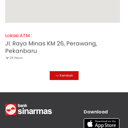
Informasi
Nasabah
Hubungan
Investor
Karir
Lokasi ATM :
Kantor
Jl. Raya Minas KM 26, Perawang,
Pekanbaru
24 Hours

<< Kembali
Download