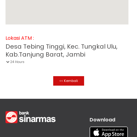
Informasi
Nasabah
Hubungan
Investor
Karir
Lokasi ATM :
Kantor
Desa Tebing Tinggi, Kec. Tungkal Ulu,
Kab.Tanjung Barat, Jambi
24 Hours

<< Kembali
Download