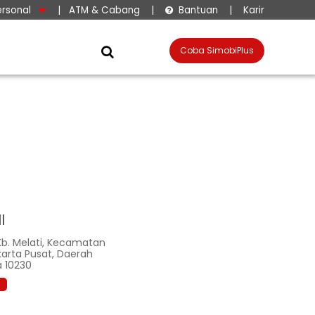
ersonal
|
ATM & Cabang
|
Bantuan
|
Karir

Coba SimobiPlus

l
 Kb. Melati, Kecamatan
arta Pusat, Daerah
a 10230