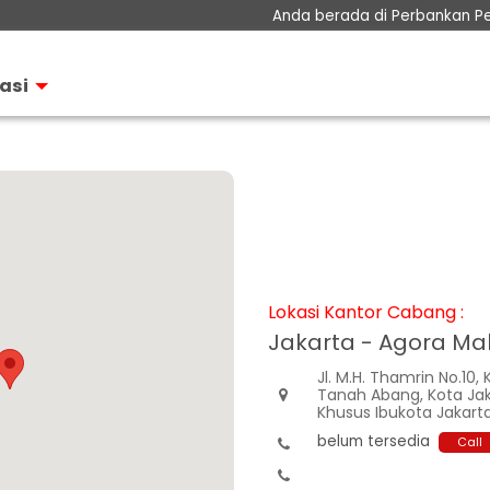
Anda berada di Perbankan P
Perbankan Prioritas
i
Perbankan Personal
asi
Perbankan Bisnis
tor
Teman KPR
Layanan
Informasi Nasabah
Hubungan Investor
Lokasi Kantor Cabang :
Jakarta - Agora Mal
Jl. M.H. Thamrin No.10,
Tanah Abang, Kota Jak

Khusus Ibukota Jakart
belum tersedia
Call

