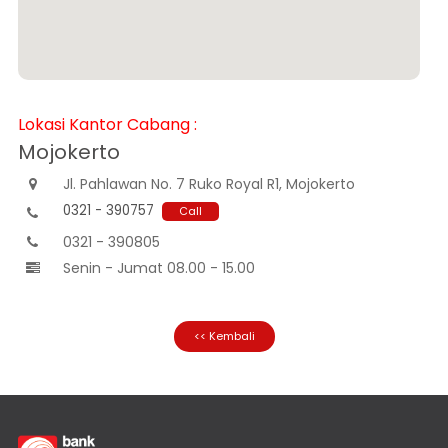
Informasi
Nasabah
Hubungan
Investor
Karir
Lokasi Kantor Cabang :
Kantor
Mojokerto
Jl. Pahlawan No. 7 Ruko Royal R1, Mojokerto

0321 - 390757
Call

0321 - 390805

Senin - Jumat 08.00 - 15.00

<< Kembali