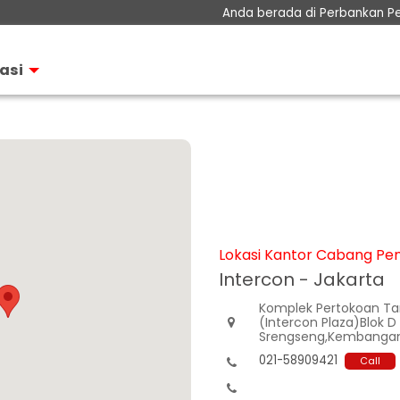
Anda berada di Perbankan P
Perbankan Prioritas
i
Perbankan Personal
asi
Perbankan Bisnis
tor
Teman KPR
Layanan
Informasi Nasabah
Hubungan Investor
Lokasi Kantor Cabang Pe
Intercon - Jakarta
Komplek Pertokoan T
(Intercon Plaza)Blok D

Srengseng,Kembangan,
021-58909421
Call

