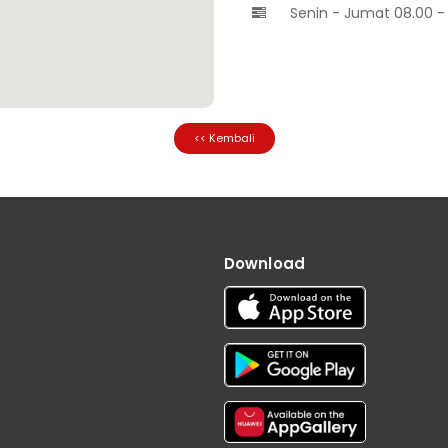
Senin - Jumat 08.00 - 

<< Kembali
Download