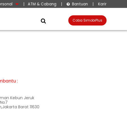
ersonal
|
ATM & Cabang
|
Bantuan
|
Karir

Coba SimobiPlus

mbantu :
aman Kebun Jeruk
 No7
Jakarta Barat 11630