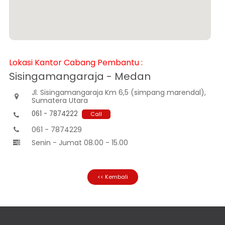
Informasi
Nasabah
Hubungan
Investor
Karir
Lokasi Kantor Cabang Pembantu :
Kantor
Sisingamangaraja - Medan
Jl. Sisingamangaraja Km 6,5 (simpang marendal),

Sumatera Utara
061 - 7874222
Call

061 - 7874229

Senin - Jumat 08.00 - 15.00

<< Kembali