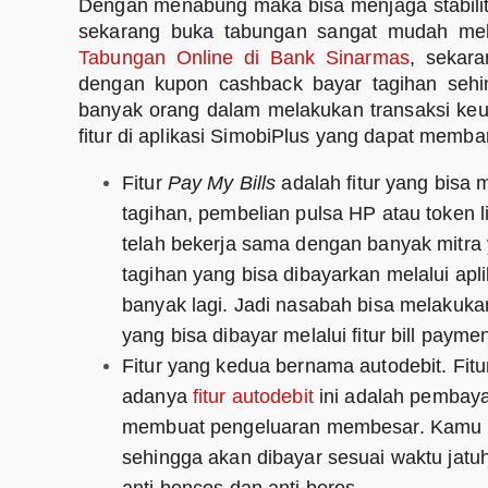
Dengan menabung maka bisa menjaga stabilita
sekarang buka tabungan sangat mudah mela
Tabungan Online di Bank Sinarmas
, sekar
dengan kupon cashback bayar tagihan sehin
banyak orang dalam melakukan transaksi keuan
fitur di aplikasi SimobiPlus yang dapat memb
Fitur
Pay My Bills
adalah fitur yang bis
tagihan, pembelian pulsa HP atau token l
telah bekerja sama dengan banyak mitra
tagihan yang bisa dibayarkan melalui a
banyak lagi. Jadi nasabah bisa melakuka
yang bisa dibayar melalui fitur bill payment
Fitur yang kedua bernama autodebit. Fi
adanya
fitur autodebit
ini adalah pembayar
membuat pengeluaran membesar. Kamu bisa
sehingga akan dibayar sesuai waktu jatuh
anti boncos dan anti boros.