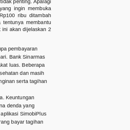
idak penting. Apalagi
i yang ingin membuka
Rp100 ribu ditambah
ga tentunya membantu
ini akan dijelaskan 2
rupa pembayaran
hari. Bank Sinarmas
kat luas. Beberapa
esehatan dan masih
ginan serta tagihan
ja. Keuntungan
kena denda yang
aplikasi SimobiPlus
rang bayar tagihan