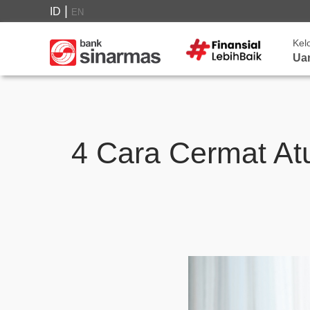
|
ID
EN
Kel
Ua
4 Cara Cermat At