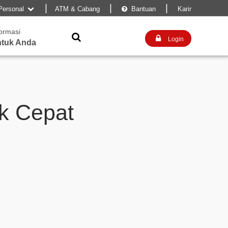
|
|
|
Personal
ATM & Cabang
Bantuan
Karir


formasi


Login
tuk Anda
ak Cepat