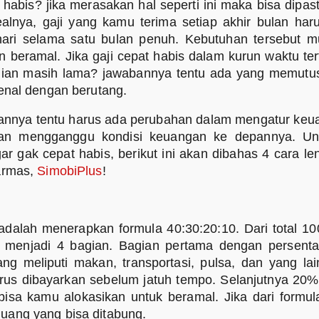
 habis? jika merasakan hal seperti ini maka bisa dipa
alnya, gaji yang kamu terima setiap akhir bulan har
ri selama satu bulan penuh. Kebutuhan tersebut mul
an beramal. Jika gaji cepat habis dalam kurun waktu te
ajian masih lama? jawabannya tentu ada yang memut
enal dengan berutang.
bulannya tentu harus ada perubahan dalam mengatur keua
akan mengganggu kondisi keuangan ke depannya. 
r gak cepat habis, berikut ini akan dibahas 4 cara le
armas,
SimobiPlus
!
dalah menerapkan formula 40:30:20:10. Dari total 10
a menjadi 4 bagian. Bagian pertama dengan persent
g meliputi makan, transportasi, pulsa, dan yang l
rus dibayarkan sebelum jatuh tempo. Selanjutnya 20%
isa kamu alokasikan untuk beramal. Jika dari formul
uang yang bisa ditabung.