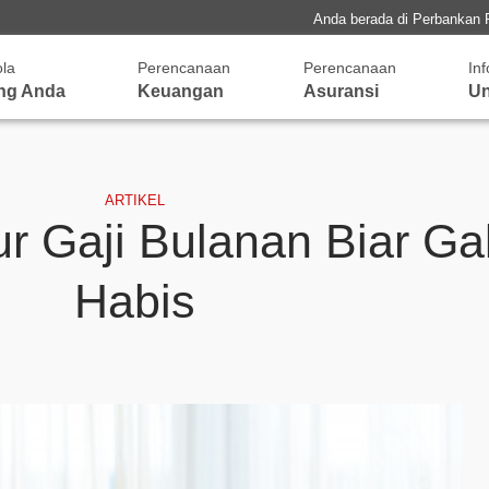
Anda berada di Perbankan 
ola
Perencanaan
Perencanaan
In
ng Anda
Keuangan
Asuransi
Un
ARTIKEL
ur Gaji Bulanan Biar G
Habis