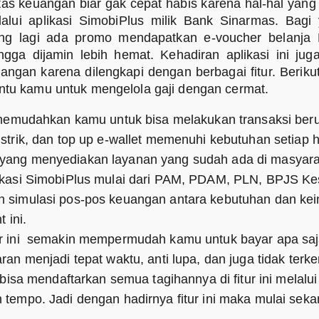
s keuangan biar gak cepat habis karena hal-hal yang t
lui aplikasi SimobiPlus milik Bank Sinarmas. Bag
ang lagi ada promo mendapatkan e-voucher belanja 
gga dijamin lebih hemat. Kehadiran aplikasi ini ju
gan karena dilengkapi dengan berbagai fitur. Berikut 
antu kamu untuk mengelola gaji dengan cermat.
a memudahkan kamu untuk bisa melakukan transaksi be
istrik, dan top up e-wallet memenuhi kebutuhan setiap 
 yang menyediakan layanan yang sudah ada di masyara
plikasi SimobiPlus mulai dari PAM, PDAM, PLN, BPJS K
n simulasi pos-pos keuangan antara kebutuhan dan kein
 ini.
tur ini semakin mempermudah kamu untuk bayar apa sa
an menjadi tepat waktu, anti lupa, dan juga tidak ter
 mendaftarkan semua tagihannya di fitur ini melalui 
 tempo. Jadi dengan hadirnya fitur ini maka mulai seka