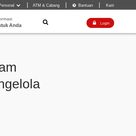
|
|
|
Personal
ATM & Cabang
Bantuan
Karir


formasi


Login
tuk Anda
lam
ngelola