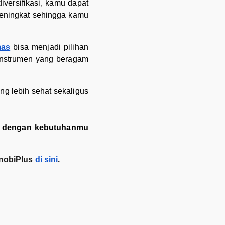
versifikasi, kamu dapat
meningkat sehingga kamu
mas
bisa menjadi pilihan
 instrumen yang beragam
g lebih sehat sekaligus
ai dengan kebutuhanmu
imobiPlus
di sini
.