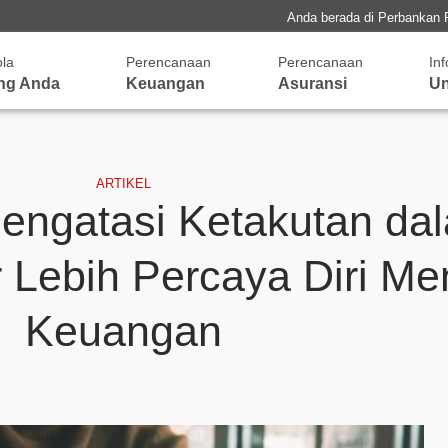
Anda berada di Perbankan 
ola
Perencanaan
Perencanaan
In
ng Anda
Keuangan
Asuransi
Un
ARTIKEL
Mengatasi Ketakutan da
r Lebih Percaya Diri Me
Keuangan