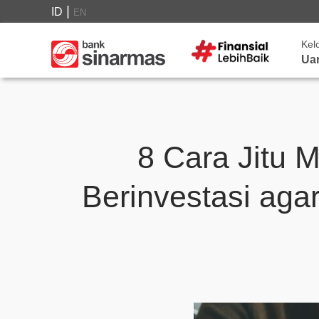
|
ID
EN
Kel
Ua
8 Cara Jitu 
Berinvestasi aga