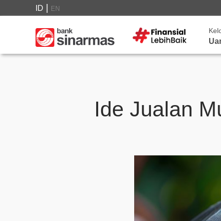
|
ID
EN
Kel
Ua
Ide Jualan M