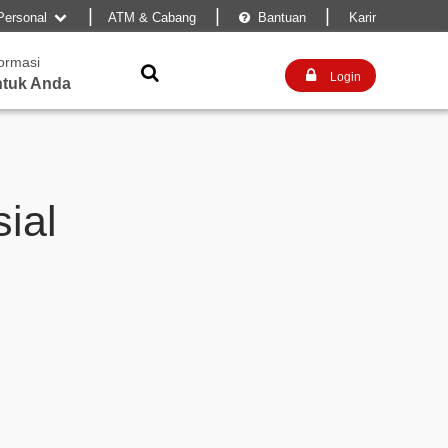
|
|
|
Personal
ATM & Cabang
Bantuan
Karir


formasi


Login
tuk Anda
ial