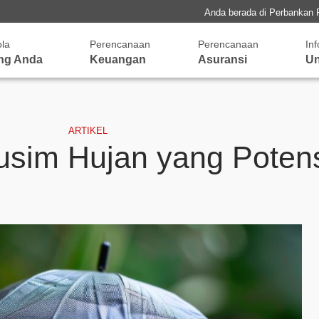
Anda berada di Perbankan 
ola
Perencanaan
Perencanaan
In
ng Anda
Keuangan
Asuransi
Un
ARTIKEL
usim Hujan yang Potens