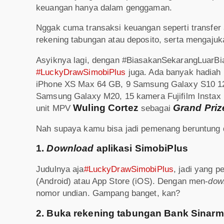
keuangan hanya dalam genggaman.
Nggak cuma transaksi keuangan seperti transfer
rekening tabungan atau deposito, serta mengaju
Asyiknya lagi, dengan #BiasakanSekarangLuarBi
#LuckyDrawSimobiPlus
juga. Ada banyak hadiah
iPhone XS Max 64 GB, 9 Samsung Galaxy S10 12
Samsung Galaxy M20, 15 kamera Fujifilm Instax 
Wuling Cortez
Grand Priz
unit MPV
sebagai
Nah supaya kamu bisa jadi pemenang beruntung 
1.
Download
aplikasi SimobiPlus
Judulnya aja
#LuckyDrawSimobiPlus
, jadi yang 
(Android) atau App Store (iOS). Dengan men-
dow
nomor undian. Gampang banget, kan?
2. Buka rekening tabungan Bank Sinar