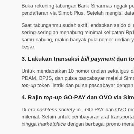
Buka rekening tabungan Bank Sinarmas nggak per
pendaftaran via SimobiPlus. Setelah mengisi data
Saat tabunganmu sudah aktif, endapkan saldo di
sering-seringlah menabung minimal kelipatan Rp
kamu nabung, makin banyak pula nomor undian 
besar.
3. Lakukan transaksi
bill payment
dan
t
Untuk mendapatkan 10 nomor undian sekaligus d
PDAM, BPJS, dan pulsa pascabayar melalui Simo
top-up
token listrik dan pulsa pascabayar dengan 
4. Rajin
top-up
GO-PAY dan OVO via Sim
Di era
cashless society
ini
, G
O-PAY dan OVO menj
milenial. Selain untuk pembayaran alat transport
hingga
marketplace
dengan berbagai promo men