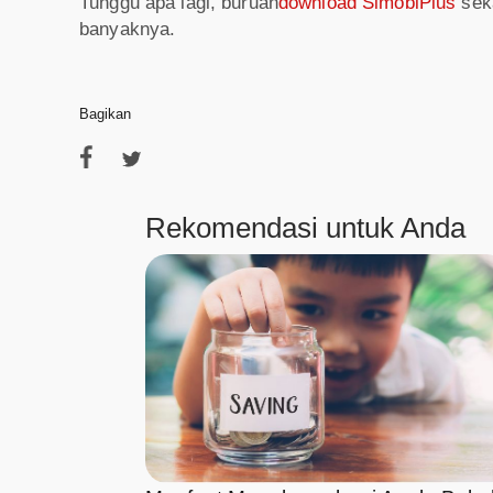
Tunggu apa lagi, buruan
download SimobiPlus
seka
banyaknya.
Bagikan
Rekomendasi untuk Anda