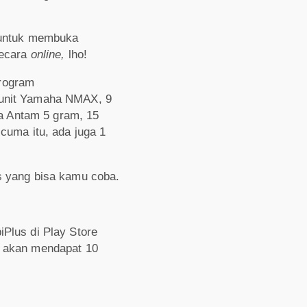
u untuk membuka
secara
online,
lho!
program
 unit Yamaha NMAX, 9
a Antam 5 gram, 15
cuma itu, ada juga 1
ps yang bisa kamu coba.
iPlus di Play Store
s akan mendapat 10