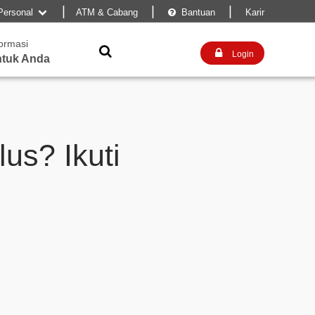
|
|
|
Personal
ATM & Cabang
Bantuan
Karir


formasi


Login
tuk Anda
us? Ikuti