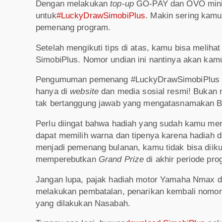
Dengan melakukan
top-up
GO-PAY dan OVO minim
untuk
#LuckyDrawSimobiPlus
. Makin sering kam
pemenang program.
Setelah mengikuti tips di atas, kamu bisa meliha
SimobiPlus. Nomor undian ini nantinya akan kamu
Pengumuman pemenang #LuckyDrawSimobiPlus b
hanya di
website
dan media sosial resmi! Bukan me
tak bertanggung jawab yang mengatasnamakan B
Perlu diingat bahwa hadiah yang sudah kamu men
dapat memilih warna dan tipenya karena hadiah 
menjadi pemenang bulanan, kamu tidak bisa diiku
memperebutkan
Grand Prize
di akhir periode pr
Jangan lupa, pajak hadiah motor Yamaha Nmax d
melakukan pembatalan, penarikan kembali nomor u
yang dilakukan Nasabah.