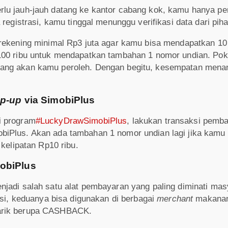
lu jauh-jauh datang ke kantor cabang kok, kamu hanya pe
 registrasi, kamu tinggal menunggu verifikasi data dari pi
 rekening minimal Rp3 juta agar kamu bisa mendapatkan 10
100 ribu untuk mendapatkan tambahan 1 nomor undian. Pok
yang akan kamu peroleh. Dengan begitu, kesempatan men
op-up
via SimobiPlus
i program
#LuckyDrawSimobiPlus
, lakukan transaksi pemb
biPlus. Akan ada tambahan 1 nomor undian lagi jika kamu
kelipatan Rp10 ribu.
obiPlus
adi salah satu alat pembayaran yang paling diminati mas
asi, keduanya bisa digunakan di berbagai
merchant
makanan,
arik berupa CASHBACK.