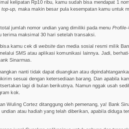
al kelipatan Rp10 ribu, kamu sudah bisa mendapat 1 nom
u
top-up,
maka makin besar pula kesempatan kamu untuk me
t total jumlah nomor undian yang dimiliki pada menu
Profile
 terima maksimal 30 hari setelah transaksi.
isa kamu cek di
website
dan media sosial resmi milik Ban
lalui SMS atau aplikasi komunikasi lainnya. Jadi, berhati-
ank Sinarmas.
angkan nanti tidak dapat diuangkan atau dipindahtanganka
dikirim sesuai dengan ketersediaan barang. Dan apabila k
tsertakan lagi di bulan berikutnya. Namun nggak usah sed
ogram kok.
an Wuling Cortez ditanggung oleh pemenang, ya! Bank Si
ndian atau hadiah yang telah diberikan, apabila diduga t