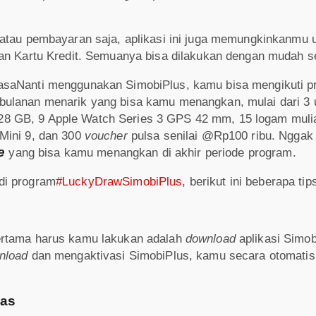
 atau pembayaran saja, aplikasi ini juga memungkinkanm
kan Kartu Kredit. Semuanya bisa dilakukan dengan mudah 
asaNanti menggunakan SimobiPlus, kamu bisa mengikuti 
 bulanan menarik yang bisa kamu menangkan, mulai dari 3
8 GB, 9 Apple Watch Series 3 GPS 42 mm, 15 logam muli
Mini 9, dan 300
voucher
pulsa senilai @Rp100 ribu. Nggak 
e
yang bisa kamu menangkan di akhir periode program.
di program
#LuckyDrawSimobiPlus
, berikut ini beberapa ti
pertama harus kamu lakukan adalah
download
aplikasi Simob
nload
dan mengaktivasi SimobiPlus, kamu secara otomati
mas