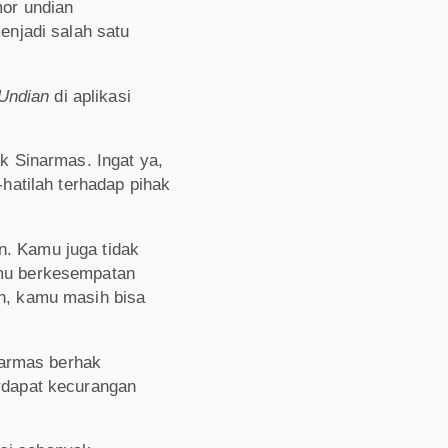
or undian
njadi salah satu
-Undian
di aplikasi
k Sinarmas. Ingat ya,
hatilah terhadap pihak
n. Kamu juga tidak
amu berkesempatan
ih, kamu masih bisa
narmas berhak
erdapat kecurangan