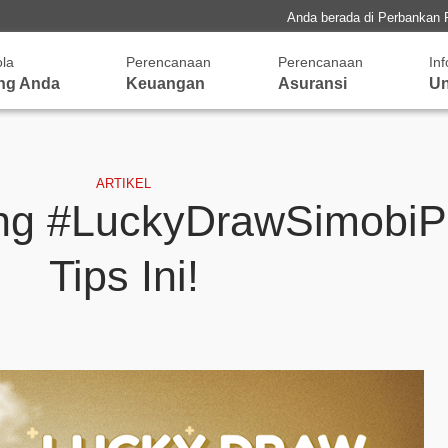
Anda berada di Perbankan 
ola
Perencanaan
Perencanaan
In
ng Anda
Keuangan
Asuransi
Un
ARTIKEL
ng #LuckyDrawSimobiPl
Tips Ini!