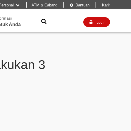
|
|
|
Personal
ATM & Cabang
Bantuan
Karir


formasi


Login
tuk Anda
kukan 3