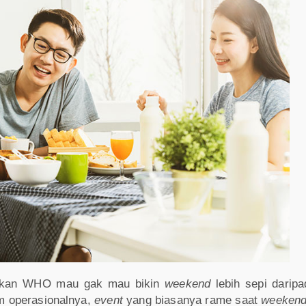
rkan WHO mau gak mau bikin
weekend
lebih sepi darip
jam operasionalnya,
event
yang biasanya rame saat
weeken