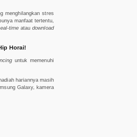
ng menghilangkan stres
unya manfaat tertentu,
real-time
atau
download
ip Horai!
ancing
untuk memenuhi
adiah hariannya masih
msung Galaxy, kamera