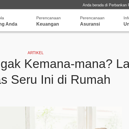
Anda berada di Perbankan 
ola
Perencanaan
Perencanaan
In
ng Anda
Keuangan
Asuransi
Un
ARTIKEL
gak Kemana-mana? La
as Seru Ini di Rumah