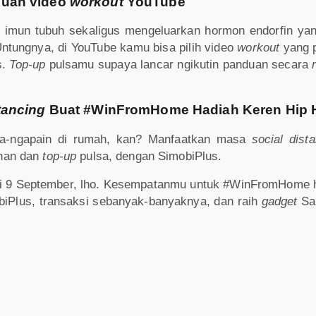
duan video
workout
YouTube
 imun tubuh sekaligus mengeluarkan hormon endorfin ya
Untungnya, di YouTube kamu bisa pilih video
workout
yang p
s.
Top-up
pulsamu supaya lancar ngikutin panduan secara
tancing
Buat #WinFromHome Hadiah Keren Hip H
a-ngapain di rumah, kan? Manfaatkan masa
social dist
gihan dan
top-up
pulsa, dengan SimobiPlus.
 9 September, lho. Kesempatanmu untuk #WinFromHome h
biPlus, transaksi sebanyak-banyaknya, dan raih
gadget
Sa