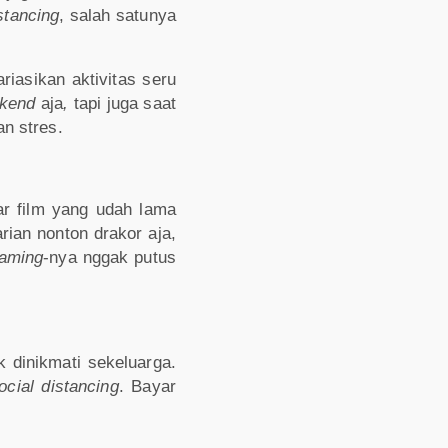
stancing
, salah satunya
riasikan aktivitas seru
kend
aja
,
tapi juga saat
n stres.
ar film yang udah lama
rian nonton drakor aja,
eaming
-nya nggak putus
 dinikmati sekeluarga.
ocial distancing
. Bayar