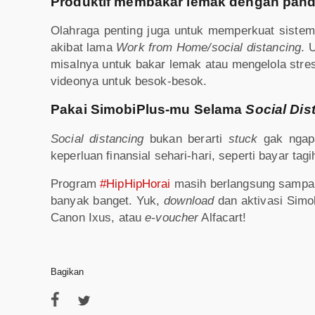
Produktif membakar lemak dengan pan
Olahraga penting juga untuk memperkuat sistem
akibat lama
Work from Home/social distancing
. 
misalnya untuk bakar lemak atau mengelola stre
videonya untuk besok-besok.
Pakai SimobiPlus-mu Selama
Social Dis
Social distancing
bukan berarti
stuck
gak ngap
keperluan finansial sehari-hari, seperti bayar ta
Program
#HipHipHorai
masih berlangsung sampai
banyak banget. Yuk,
download
dan aktivasi Simo
Canon Ixus, atau
e-voucher
Alfacart!
Bagikan