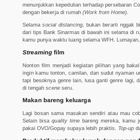
menunjukkan kepedulian terhadap persebaran C
dengan bekerja di rumah
(Work from Home)
.
Selama
social distancing
, bukan berarti nggak 
dari tips Bank Sinarmas di bawah ini selama di r
kamu punya waktu luang selama WFH. Lumayan, bi
Streaming
film
Nonton film menjadi kegiatan pilihan yang baka
ingin kamu tonton, camilan, dan sudut nyaman unt
tapi besoknya genre lain, lusa ganti genre lagi,
di tengah
scene
seru.
Makan bareng keluarga
Lagi bosan sama masakan sendiri atau mau co
Selain bisa
quality time
bareng mereka, kamu 
pakai OVO/Gopay supaya lebih praktis.
Top-up
du