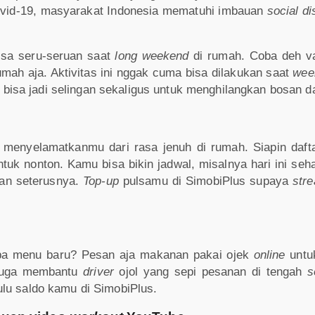
ovid-19, masyarakat Indonesia mematuhi imbauan
social di
bisa seru-seruan saat
long weekend
di rumah. Coba deh va
umah aja. Aktivitas ini nggak cuma bisa dilakukan saat
wee
sa jadi selingan sekaligus untuk menghilangkan bosan da
l menyelamatkanmu dari rasa jenuh di rumah. Siapin daft
uk nonton. Kamu bisa bikin jadwal, misalnya hari ini seha
 dan seterusnya.
Top-up
pulsamu di SimobiPlus supaya
str
ba menu baru? Pesan aja makanan pakai ojek
online
untuk
juga membantu
driver
ojol yang sepi pesanan di tengah
s
lu saldo kamu di SimobiPlus.