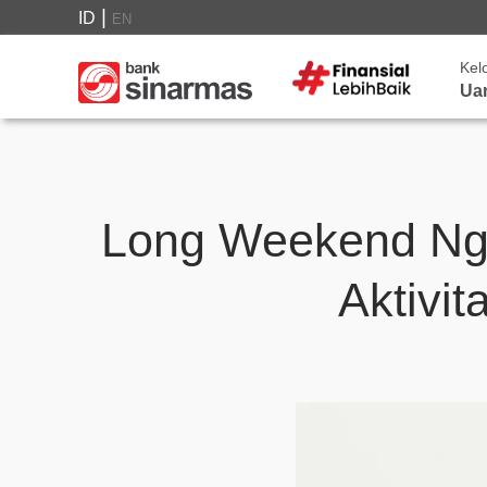
|
ID
EN
Kel
Ua
Long Weekend Ng
Aktivit