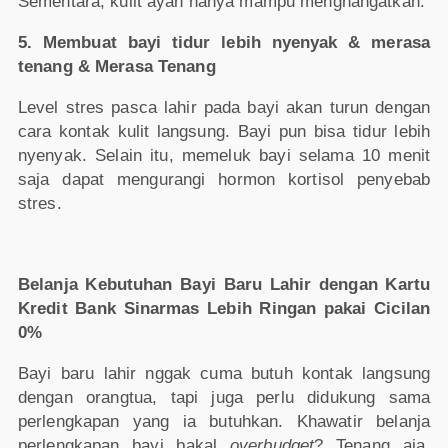
Sementara, kulit ayah hanya mampu menghangatkan.
5. Membuat bayi tidur lebih nyenyak & merasa
tenang & Merasa Tenang
Level stres pasca lahir pada bayi akan turun dengan
cara kontak kulit langsung. Bayi pun bisa tidur lebih
nyenyak. Selain itu, memeluk bayi selama 10 menit
saja dapat mengurangi hormon kortisol penyebab
stres.
Belanja Kebutuhan Bayi Baru Lahir dengan Kartu
Kredit Bank Sinarmas Lebih Ringan pakai Cicilan
0%
Bayi baru lahir nggak cuma butuh kontak langsung
dengan orangtua, tapi juga perlu didukung sama
perlengkapan yang ia butuhkan. Khawatir belanja
perlengkapan bayi bakal
overbudget
? Tenang aja,