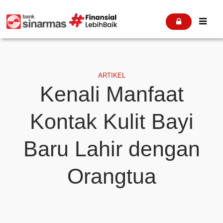


ARTIKEL
Kenali Manfaat
Kontak Kulit Bayi
Baru Lahir dengan
Orangtua