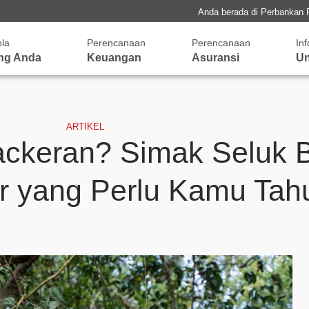
Anda berada di Perbankan 
ola
Perencanaan
Perencanaan
In
ng Anda
Keuangan
Asuransi
Un
ARTIKEL
ackeran? Simak Seluk 
r yang Perlu Kamu Tah