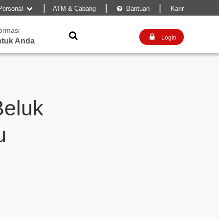
|
|
|
Personal
ATM & Cabang
Bantuan
Karir


formasi


Login
tuk Anda
Beluk
u