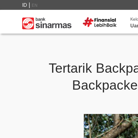
|
ID
EN
Kel
Ua
Tertarik Backp
Backpacke