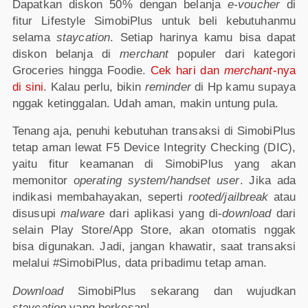
Dapatkan diskon 50%
dengan belanja
e-voucher
di
fitur Lifestyle SimobiPlus untuk beli kebutuhanmu
selama
staycation
. Setiap harinya kamu bisa dapat
diskon belanja di
merchant
populer dari kategori
Groceries hingga Foodie.
Cek hari dan
merchant
-nya
di sini
. Kalau perlu, bikin
reminder
di Hp kamu supaya
nggak ketinggalan. Udah aman, makin untung pula.
Tenang aja, penuhi kebutuhan transaksi di SimobiPlus
tetap aman lewat F5 Device Integrity Checking (DIC),
yaitu fitur keamanan di SimobiPlus yang akan
memonitor
operating system/handset user
. Jika ada
indikasi membahayakan, seperti
rooted/jailbreak
atau
disusupi
malware
dari aplikasi yang di-
download
dari
selain Play Store/App Store, akan otomatis nggak
bisa digunakan. Jadi, jangan khawatir, saat transaksi
melalui #SimobiPlus, data pribadimu tetap aman.
Download
SimobiPlus sekarang dan wujudkan
staycation
yang berkesan!