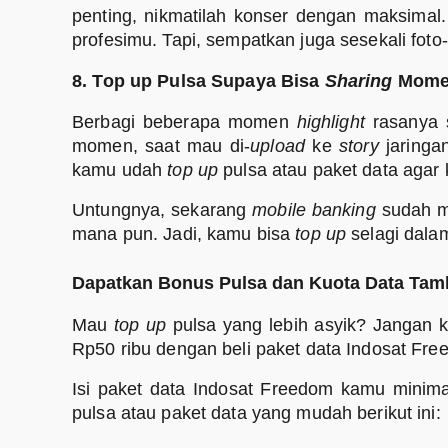
penting, nikmatilah konser dengan maksimal
profesimu. Tapi, sempatkan juga sesekali foto
8. Top up Pulsa Supaya Bisa
Sharing
Momen
Berbagi beberapa momen
highlight
rasanya s
momen, saat mau di-
upload
ke
story
jaringa
kamu udah
top up
pulsa atau paket data agar 
Untungnya, sekarang
mobile banking
sudah m
mana pun. Jadi, kamu bisa
top up
selagi dalam
Dapatkan Bonus Pulsa dan Kuota Data Tamb
Mau
top up
pulsa yang lebih asyik? Jangan
Rp50 ribu dengan beli paket data Indosat F
Isi paket data Indosat Freedom kamu minima
pulsa atau paket data yang mudah berikut ini: