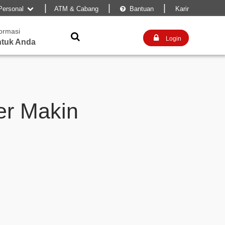
|
|
|
Personal
ATM & Cabang
Bantuan
Karir


formasi


Login
tuk Anda
er Makin