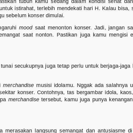
astikan tubuh kamu sedang dalam kondisi sehat dan
tuk istirahat, terlebih mendekati hari H. Kalau bisa,
gu sebelum konser dimulai.
ngaruhi
mood
saat menonton konser. Jadi, jangan s
emangat saat nonton. Pastikan juga kamu mengisi 
tunai secukupnya juga tetap perlu untuk berjaga-jaga 
li
merchandise
musisi idolamu. Nggak ada salahnya u
ekitar konser. Contohnya, tas bergambar idola, kaos
rapa
merchandise
tersebut, kamu juga punya kenangan
sa merasakan langsung semangat dan antusiasme di