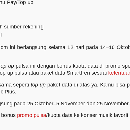
enu Pay/Top up
lih sumber rekening
l
om ini berlangsung selama 12 hari pada 14–16 Okto
top up
pulsa ini dengan bonus kuota data di promo spes
p up pulsa atau paket data Smartfren sesuai
ketentuan
sama seperti
top up
paket data di atas ya. Kamu bisa p
biPlus.
ngsung pada 25 Oktober–5 November dan 25 November
a bonus
promo pulsa
/kuota data ke konser musik favorit