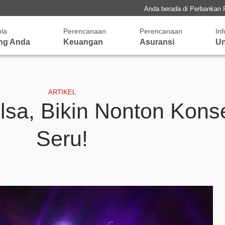
Anda berada di Perbankan 
ola
Perencanaan
Perencanaan
In
ng Anda
Keuangan
Asuransi
Un
ARTIKEL
sa, Bikin Nonton Kons
Seru!