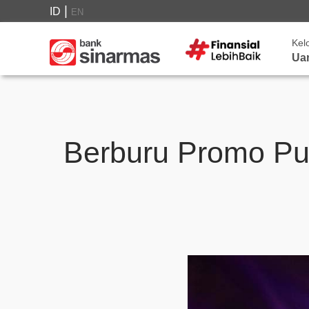
|
ID
EN
Kel
Ua
Berburu Promo Pul