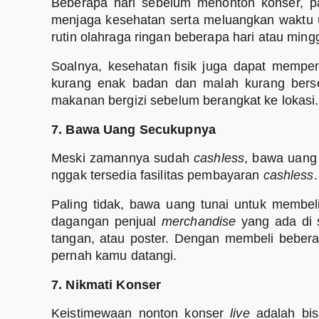
Beberapa hari sebelum menonton konser, p
menjaga kesehatan serta meluangkan waktu un
rutin olahraga ringan beberapa hari atau ming
Soalnya, kesehatan fisik juga dapat mempe
kurang enak badan dan malah kurang bers
makanan bergizi sebelum berangkat ke lokasi.
7. Bawa Uang Secukupnya
Meski zamannya sudah
cashless
, bawa uang 
nggak tersedia fasilitas pembayaran
cashless
.
Paling tidak, bawa uang tunai untuk membe
dagangan penjual
merchandise
yang ada di s
tangan, atau poster. Dengan membeli bebe
pernah kamu datangi.
7. Nikmati Konser
Keistimewaan nonton konser
live
adalah bi