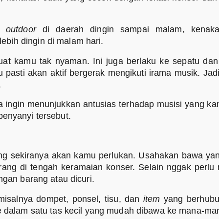
er
outdoor
di daerah dingin sampai malam, kena
bih dingin di malam hari.
at kamu tak nyaman. Ini juga berlaku ke sepatu dan
 pasti akan aktif bergerak mengikuti irama musik. Jadi
.
ingin menunjukkan antusias terhadap musisi yang kam
enyanyi tersebut.
ng sekiranya akan kamu perlukan. Usahakan bawa ya
g di tengah keramaian konser. Selain nggak perlu m
ngan barang atau dicuri.
isalnya dompet, ponsel, tisu, dan
item
yang berhubu
e dalam satu tas kecil yang mudah dibawa ke mana-ma