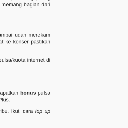
tu memang bagian dari
 sampai udah merekam
at ke konser pastikan
ulsa/kuota internet di
dapatkan
bonus
pulsa
lus.
bu. Ikuti cara
top up