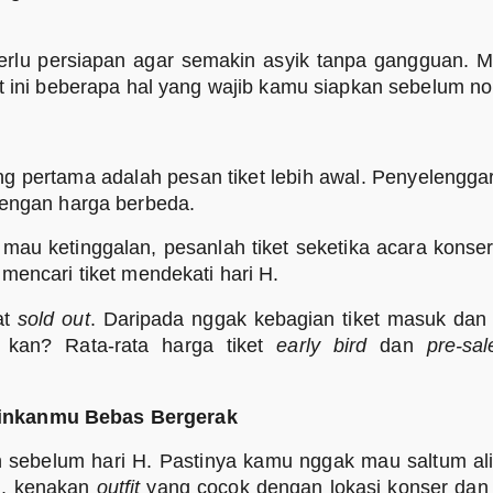
rlu persiapan agar semakin asyik tanpa gangguan. Mul
t ini beberapa hal yang wajib kamu siapkan sebelum no
ng pertama adalah pesan tiket lebih awal. Penyelenggar
dengan harga berbeda.
au ketinggalan, pesanlah tiket seketika acara kons
mencari tiket mendekati hari H.
at
sold out
. Daripada nggak kebagian tiket masuk dan 
, kan? Rata-rata harga tiket
early bird
dan
pre-sa
nkanmu Bebas Bergerak
an sebelum hari H. Pastinya kamu nggak mau saltum al
u, kenakan
outfit
yang cocok dengan lokasi konser da