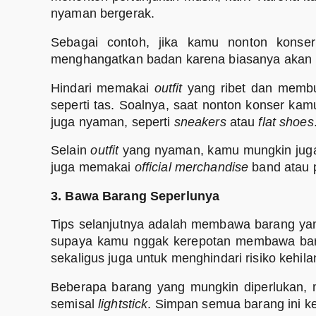
nyaman bergerak.
Sebagai contoh, jika kamu nonton kons
menghangatkan badan karena biasanya akan le
Hindari memakai
outfit
yang ribet dan membu
seperti tas. Soalnya, saat nonton konser kamu
juga nyaman, seperti
sneakers
atau
flat shoes
Selain
outfit
yang nyaman, kamu mungkin juga 
juga memakai
official merchandise
band atau p
3. Bawa Barang Seperlunya
Tips selanjutnya adalah membawa barang ya
supaya kamu nggak kerepotan membawa baran
sekaligus juga untuk menghindari risiko kehila
Beberapa barang yang mungkin diperlukan, m
semisal
lightstick
. Simpan semua barang ini k