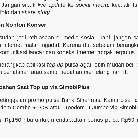
. Jangan sibuk
live update
ke
social media
, kecuali i
-foto dan
share story
.
 Nonton Konser
udah jadi kebiasaan di media sosial. Tapi, jangan
n internet malah ngadat. Karena itu, sebelum berangk
komunikasi lancar dan koneksi internet nggak terputus.
erangkap aplikasi
top up
pulsa agar lebih mudah beli p
 perjalanan atau sambil rebahan menjelang hari H.
ahan Saat Top up via SimobiPlus
 ketinggalan promo pulsa Bank Sinarmas. Kamu bisa 
reedom Combo 50 GB atau Freedom U Jumbo via SimobiP
l Rp150 ribu untuk mendapatkan bonus pulsa Rp50 ri