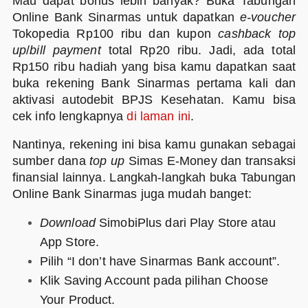
Mau dapat bonus lebih banyak? Buka Tabungan
Online Bank Sinarmas untuk dapatkan
e-voucher
Tokopedia Rp100 ribu dan kupon
cashback
top
up
/
bill payment
total Rp20 ribu. Jadi, ada total
Rp150 ribu hadiah yang bisa kamu dapatkan saat
buka rekening Bank Sinarmas pertama kali dan
aktivasi autodebit BPJS Kesehatan. Kamu bisa
cek info lengkapnya
di laman ini
.
Nantinya, rekening ini bisa kamu gunakan sebagai
sumber dana
top up
Simas E-Money dan transaksi
finansial lainnya. Langkah-langkah buka Tabungan
Online Bank Sinarmas juga mudah banget:
Download
SimobiPlus dari Play Store atau
App Store.
Pilih “I don’t have Sinarmas Bank account”.
Klik Saving Account pada pilihan Choose
Your Product.