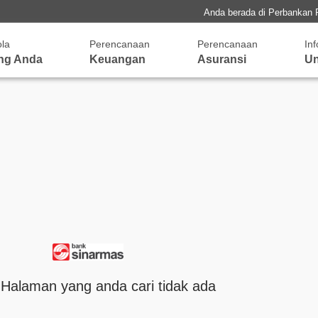
Anda berada di Perbankan 
ola
Perencanaan
Perencanaan
In
ng Anda
Keuangan
Asuransi
Un
 Halaman yang anda cari tidak ada