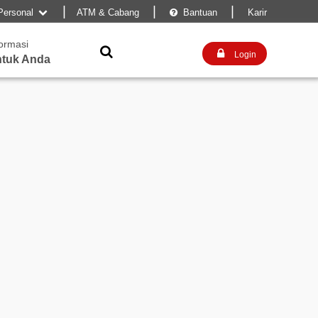
|
|
|
Personal
ATM & Cabang
Bantuan
Karir


formasi


Login
tuk Anda