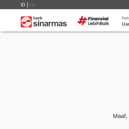
|
ID
EN
Kel
Ua
Maaf,