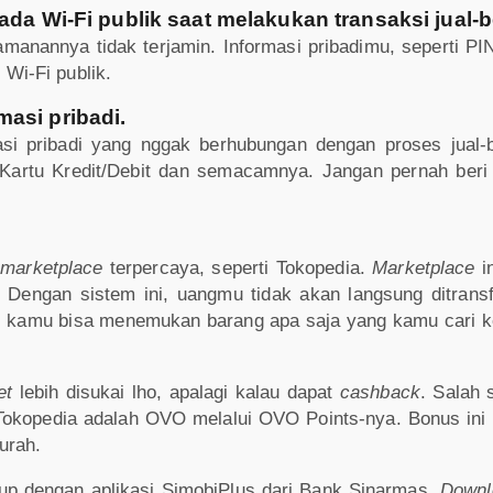
ada Wi-Fi publik saat melakukan transaksi jual-be
manannya tidak terjamin. Informasi pribadimu, seperti PIN
 Wi-Fi publik.
asi pribadi.
asi pribadi yang nggak berhubungan dengan proses jual-b
Kartu Kredit/Debit dan semacamnya. Jangan pernah beri 
i
marketplace
terpercaya, seperti Tokopedia.
Marketplace
i
 Dengan sistem ini, uangmu tidak akan langsung ditransf
ia, kamu bisa menemukan barang apa saja yang kamu car
et
lebih disukai lho, apalagi kalau dapat
cashback
. Salah
Tokopedia adalah OVO melalui OVO Points-nya. Bonus ini
urah.
up dengan aplikasi SimobiPlus dari Bank Sinarmas.
Down