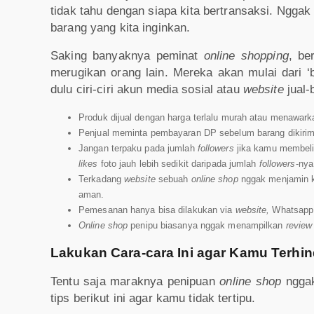
tidak tahu dengan siapa kita bertransaksi. Ngga
barang yang kita inginkan.
Saking banyaknya peminat
online shopping
, be
merugikan orang lain. Mereka akan mulai dari ‘
dulu ciri-ciri akun media sosial atau
website
jual-b
Produk dijual dengan harga terlalu murah atau menawar
Penjual meminta pembayaran DP sebelum barang dikirimk
Jangan terpaku pada jumlah
followers
jika kamu membeli
likes
foto jauh lebih sedikit daripada jumlah
followers
-nya
Terkadang
website
sebuah
online shop
nggak menjamin kr
aman.
Pemesanan hanya bisa dilakukan via
website,
Whatsapp,
Online shop
penipu biasanya nggak menampilkan
review
Lakukan Cara-cara Ini agar Kamu Terhin
Tentu saja maraknya penipuan
online shop
nggak
tips berikut ini agar kamu tidak tertipu.