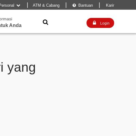
|
|
|
Personal
ATM & Cabang
Bantuan
Karir


formasi


Login
tuk Anda
ri yang