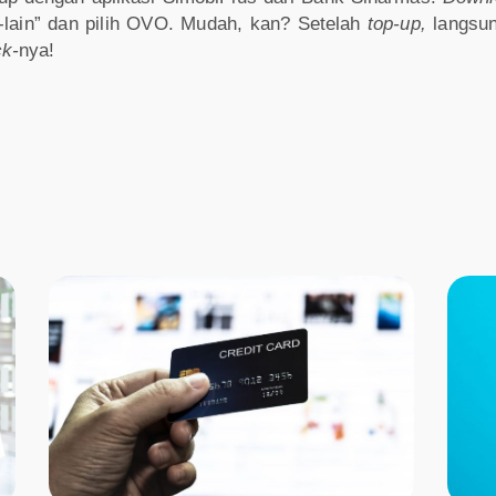
in-lain” dan pilih OVO. Mudah, kan? Setelah
top-up,
langsun
k-
nya!