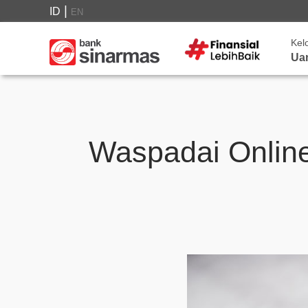
|
ID
EN
Kel
Ua
Waspadai Online 