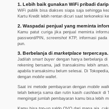
1. Lebih baik gunakan WiFi pribadi darip
WiFi publik bisa diakses siapa saja sehingga kea
Kartu Kredit lebih rentan dicuri saat terkoneksi ke
2. Waspadai penjual yang meminta inform
Kamu patut curiga jika penjual meminta inform
password/PIN,
screenshot
KTP, informasi pada 
pun.
3. Berbelanja di
marketplace
terpercaya.
Jadilah
smart buyer
dengan hanya berbelanja d
rekening bersama, jadi transaksimu lebih aman.
apabila transaksimu belum selesai. Di Tokoped
dengan
mobile wallet
.
Saat ini metode pembayaran dengan
mobile wall
telah bekerja sama dan rutin kasih
cashback
di 
mengingat jumlah pembayaran kamu bisa lebih m
Kamu bisa
top-up
saldo OVO dari mana aja, cuk