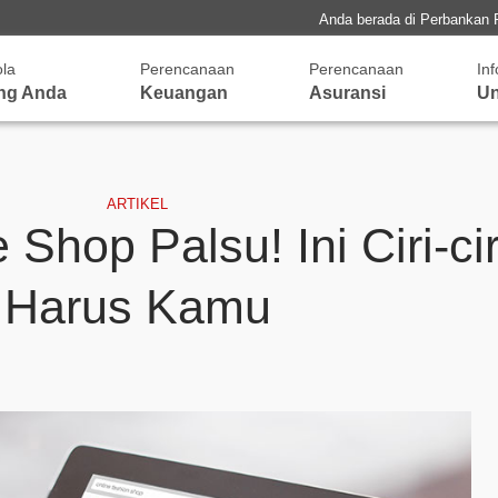
Anda berada di Perbankan 
ola
Perencanaan
Perencanaan
In
ng Anda
Keuangan
Asuransi
Un
ARTIKEL
Shop Palsu! Ini Ciri-ci
Harus Kamu