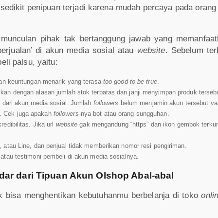
k sedikit penipuan terjadi karena mudah percaya pada ora
rmunculan pihak tak bertanggung jawab yang memanfaa
berjualan’ di akun media sosial atau
website
. Sebelum ter
eli palsu, yaitu:
kan keuntungan menarik yang terasa
too good to be true
.
an dengan alasan jumlah stok terbatas dan janji menyimpan produk tersebu
 dari akun media sosial. Jumlah
followers
belum menjamin akun tersebut val
. Cek juga apakah
followers
-nya bot atau orang sungguhan.
edibilitas. Jika url
website
gak mengandung “https” dan ikon gembok terku
 atau Line, dan penjual tidak memberikan nomor resi pengiriman.
atau testimoni pembeli di akun media sosialnya.
dar dari Tipuan Akun Olshop Abal-abal
 bisa menghentikan kebutuhanmu berbelanja di toko
onli