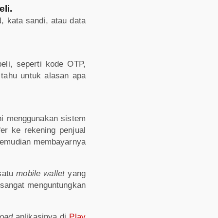
li.
, kata sandi, atau data
eli, seperti kode OTP,
tahu untuk alasan apa
ni menggunakan sistem
er ke rekening penjual
i kemudian membayarnya
 satu
mobile wallet
yang
 sangat menguntungkan
load
aplikasinya di
Play