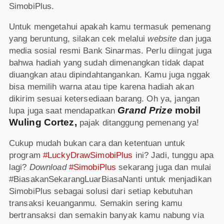
SimobiPlus.
Untuk mengetahui apakah kamu termasuk pemenang
yang beruntung, silakan cek melalui
website
dan juga
media sosial resmi Bank Sinarmas. Perlu diingat juga
bahwa hadiah yang sudah dimenangkan tidak dapat
diuangkan atau dipindahtangankan. Kamu juga nggak
bisa memilih warna atau tipe karena hadiah akan
dikirim sesuai ketersediaan barang. Oh ya, jangan
Grand Prize
mobil
lupa juga saat mendapatkan
Wuling Cortez,
pajak ditanggung pemenang ya!
Cukup mudah bukan cara dan ketentuan untuk
program
#LuckyDrawSimobiPlus
ini? Jadi, tunggu apa
lagi?
Download
#SimobiPlus
sekarang juga dan mulai
#BiasakanSekarangLuarBiasaNanti untuk menjadikan
SimobiPlus sebagai solusi dari setiap kebutuhan
transaksi keuanganmu. Semakin sering kamu
bertransaksi dan semakin banyak kamu nabung via