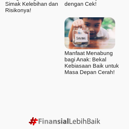
Simak Kelebihan dan
dengan Cek!
Risikonya!
Manfaat Menabung
bagi Anak: Bekal
Kebiasaan Baik untuk
Masa Depan Cerah!