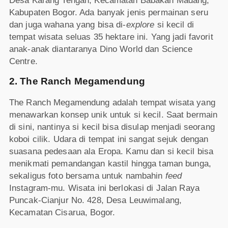
Desa Karang Tengah, Kecamatan Babakan Madang,
Kabupaten Bogor. Ada banyak jenis permainan seru
dan juga wahana yang bisa di-
explore
si kecil di
tempat wisata seluas 35 hektare ini. Yang jadi favorit
anak-anak diantaranya Dino World dan Science
Centre.
2. The Ranch Megamendung
The Ranch Megamendung adalah tempat wisata yang
menawarkan konsep unik untuk si kecil. Saat bermain
di sini, nantinya si kecil bisa disulap menjadi seorang
koboi cilik. Udara di tempat ini sangat sejuk dengan
suasana pedesaan ala Eropa. Kamu dan si kecil bisa
menikmati pemandangan kastil hingga taman bunga,
sekaligus foto bersama untuk nambahin
feed
Instagram-mu. Wisata ini berlokasi di Jalan Raya
Puncak-Cianjur No. 428, Desa Leuwimalang,
Kecamatan Cisarua, Bogor.