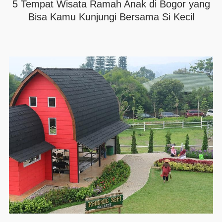
5 Tempat Wisata Ramah Anak di Bogor yang
Bisa Kamu Kunjungi Bersama Si Kecil