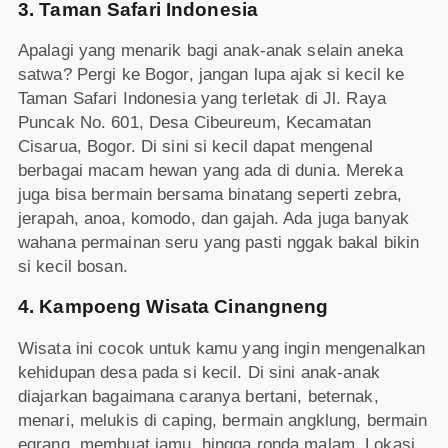
3. Taman Safari Indonesia
Apalagi yang menarik bagi anak-anak selain aneka
satwa? Pergi ke Bogor, jangan lupa ajak si kecil ke
Taman Safari Indonesia yang terletak di Jl. Raya
Puncak No. 601, Desa Cibeureum, Kecamatan
Cisarua, Bogor. Di sini si kecil dapat mengenal
berbagai macam hewan yang ada di dunia. Mereka
juga bisa bermain bersama binatang seperti zebra,
jerapah, anoa, komodo, dan gajah. Ada juga banyak
wahana permainan seru yang pasti nggak bakal bikin
si kecil bosan.
4. Kampoeng Wisata Cinangneng
Wisata ini cocok untuk kamu yang ingin mengenalkan
kehidupan desa pada si kecil. Di sini anak-anak
diajarkan bagaimana caranya bertani, beternak,
menari, melukis di caping, bermain angklung, bermain
egrang, membuat jamu, hingga ronda malam. Lokasi