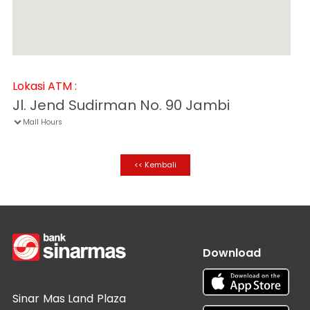
Informasi
Nasabah
Hubungan
Investor
Karir
Lokasi ATM :
Kantor
Jl. Jend Sudirman No. 90 Jambi
Mall Hours

<< Kembali
Download
Sinar Mas Land Plaza