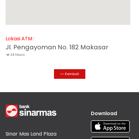
Informasi
Nasabah
Hubungan
Investor
Karir
Lokasi ATM :
Kantor
Jl. Pengayoman No. 182 Makasar
24 Hours

<< Kembali
Download
Sinar Mas Land Plaza