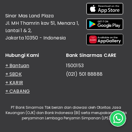
Informasi
Nasabah
Sinar Mas Land Plaza
Hubungan
Investor
Jl. MH Thamrin kav 51, Menara 1,
Lantai 1 & 2,
Karir
Jakarta 10350 - Indonesia
Kantor
Hubungi Kami
Bank Sinarmas CARE
+ Bantuan
1500153
+ SBDK
(021) 501 88888
+ KARIR
+ CABANG
PT Bank Sinarmas Tbk berizin dan diawasi oleh Otoritas Jasa
Keuangan (OJK) dan Bank Indonesia (BI) serta merupakan peserta
penjaminan Lembaga Penjamin Simpanan (LPS)