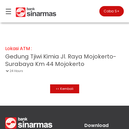
☰
×
Coba S+

#FinansialLebihBaik
Cari
Lokasi
▾
Lokasi ATM :
Kantor
Anda
▾
Gedung Tjiwi Kimia Jl. Raya Mojokerto-
berada
Cabang
di
Surabaya Km 44 Mojokerto
Perbankan
Personal
24 Hours

Perbankan
Prioritas
Coba
SimobiPlus
<< Kembali
Perbankan
Bisnis
ID
|
Teman
KPR
EN
Layanan
Download