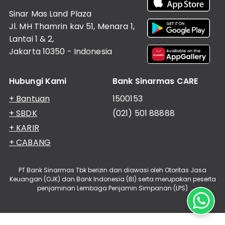
Informasi
Nasabah
Sinar Mas Land Plaza
Jl. MH Thamrin kav 51, Menara 1,
Hubungan
Investor
Lantai 1 & 2,
Jakarta 10350 - Indonesia
Karir
Kantor
Hubungi Kami
Bank Sinarmas CARE
+ Bantuan
1500153
+ SBDK
(021) 501 88888
+ KARIR
+ CABANG
PT Bank Sinarmas Tbk berizin dan diawasi oleh Otoritas Jasa
Keuangan (OJK) dan Bank Indonesia (BI) serta merupakan peserta
penjaminan Lembaga Penjamin Simpanan (LPS)