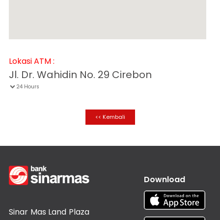
Informasi
Nasabah
Hubungan
Investor
Karir
Lokasi ATM :
Kantor
Jl. Dr. Wahidin No. 29 Cirebon
24 Hours

<< Kembali
Download
Sinar Mas Land Plaza