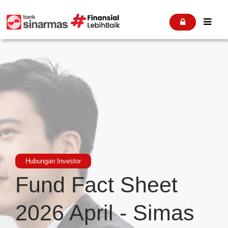


Hubungan Investor
Fund Fact Sheet
2026 April - Simas