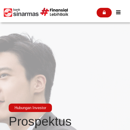


Hubungan Investor
Prospektus