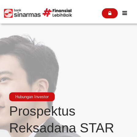


Hubungan Investor
Prospektus
Reksadana STAR