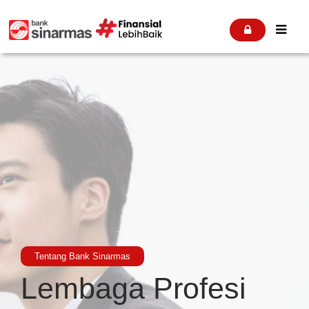


Tentang Bank Sinarmas
Lembaga Profesi