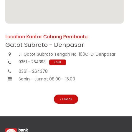
Customer
Information
Investor
Relations
Karir
Location Kantor Cabang Pembantu :
Gatot Subroto - Denpasar
Kantor
Jl. Gatot Subroto Tengah No. 100C-D, Denpasar

0361 - 264393
Call

0361 - 264378

Senin - Jumat 08.00 - 15.00

<< Back