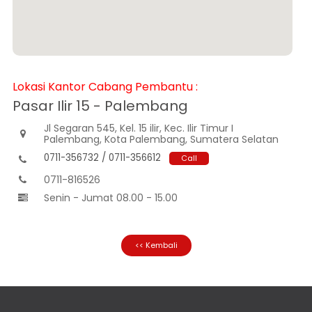
Informasi
Nasabah
Hubungan
Investor
Karir
Lokasi Kantor Cabang Pembantu :
Kantor
Pasar Ilir 15 - Palembang
Jl Segaran 545, Kel. 15 ilir, Kec. Ilir Timur I

Palembang, Kota Palembang, Sumatera Selatan
0711-356732 / 0711-356612
Call

0711-816526

Senin - Jumat 08.00 - 15.00

<< Kembali