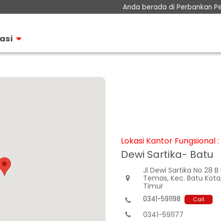
Anda berada di Perbankan P
Perbankan Prioritas
i
Perbankan Personal
asi
Perbankan Bisnis
tor
Teman KPR
Layanan
Informasi Nasabah
Hubungan Investor
Lokasi Kantor Fungsional :
Dewi Sartika- Batu
Jl Dewi Sartika No 28 B
Temas, Kec. Batu Kota

Timur
0341-591198
Call

0341-591177
