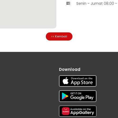
Senin - Jumat 08.00 - 

<< Kembali
Download