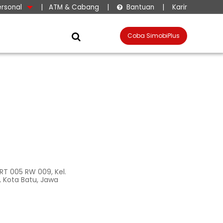
ersonal
|
ATM & Cabang
|
Bantuan
|
Karir

Coba SimobiPlus

 RT 005 RW 009, Kel.
, Kota Batu, Jawa