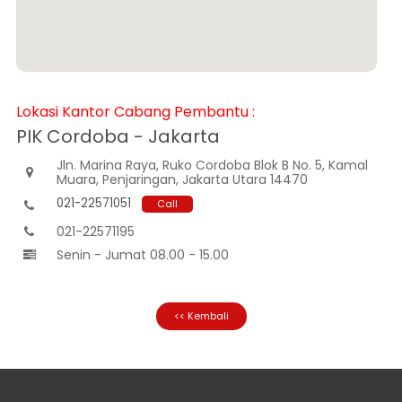
Informasi
Nasabah
Hubungan
Investor
Karir
Lokasi Kantor Cabang Pembantu :
Kantor
PIK Cordoba - Jakarta
Jln. Marina Raya, Ruko Cordoba Blok B No. 5, Kamal

Muara, Penjaringan, Jakarta Utara 14470
021-22571051
Call

021-22571195

Senin - Jumat 08.00 - 15.00

<< Kembali