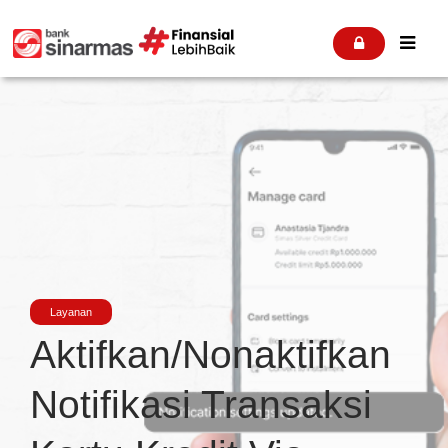


Layanan
Aktifkan/Nonaktifkan
Notifikasi Transaksi