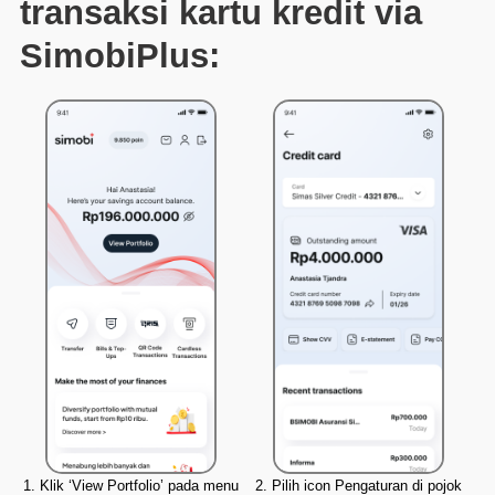
transaksi kartu kredit via
SimobiPlus:
1. Klik ‘View Portfolio’ pada menu
2. Pilih icon Pengaturan di pojok