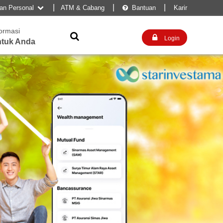
|
|
|
kan Personal
ATM & Cabang
Bantuan
Karir


formasi


Login
tuk Anda