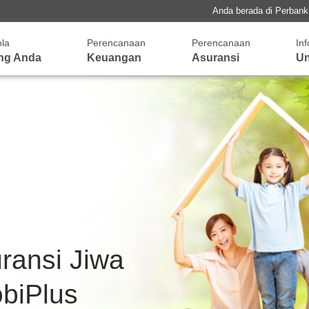
Anda berada di Perban
ola
Perencanaan
Perencanaan
In
ng Anda
Keuangan
Asuransi
Un
uransi Jiwa
biPlus