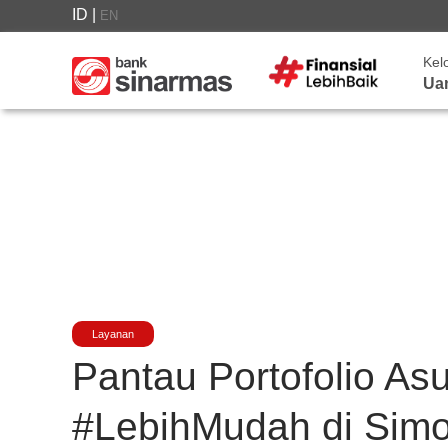
ID
|
EN
Kel
Ua
Layanan
Pantau Portofolio As
#LebihMudah di Simo