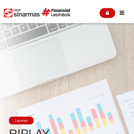


Layanan
RIPLAY